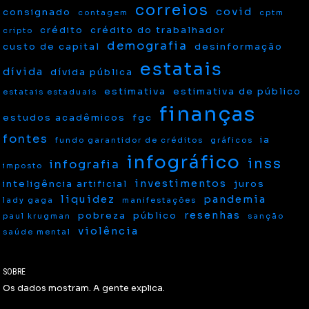
correios
covid
consignado
contagem
cptm
crédito
crédito do trabalhador
cripto
demografia
custo de capital
desinformação
estatais
dívida
dívida pública
estimativa
estimativa de público
estatais estaduais
finanças
estudos acadêmicos
fgc
fontes
ia
fundo garantidor de créditos
gráficos
infográfico
inss
infografia
imposto
investimentos
inteligência artificial
juros
liquidez
pandemia
lady gaga
manifestações
resenhas
pobreza
público
paul krugman
sanção
violência
saúde mental
SOBRE
Os dados mostram. A gente explica.