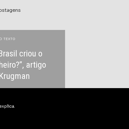
postagens
O TEXTO
Brasil criou o
heiro?”, artigo
 Krugman
xplica.