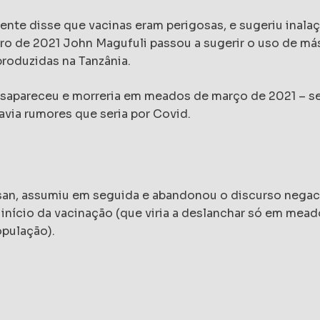
dente disse que vacinas eram perigosas, e sugeriu inal
iro de 2021 John Magufuli passou a sugerir o uso de más
produzidas na Tanzânia.
esapareceu e morreria em meados de março de 2021 – se
via rumores que seria por Covid.
san, assumiu em seguida e abandonou o discurso negac
 início da vacinação (que viria a deslanchar só em mead
pulação).