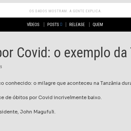
OS DADOS MOSTRAM. A GENTE EXPLICA.
VÍDEOS
POSTS
RELEASE
QUEM
por Covid: o exemplo da
25
uco conhecido: o milagre que aconteceu na Tanzânia dur
ce de óbitos por Covid incrivelmente baixo.
sidente, John Magufuli.