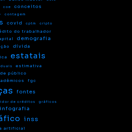
conceitos
coe
o
contagem
s
covid
cptm
cripto
édito do trabalhador
demografia
apital
dívida
ação
estatais
ica
estimativa
aduais
 de público
cadêmicos
fgc
ças
fontes
idor de créditos
gráficos
infografia
áfico
inss
 artificial