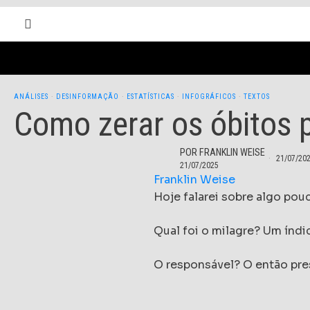
ANÁLISES
·
DESINFORMAÇÃO
·
ESTATÍSTICAS
·
INFOGRÁFICOS
·
TEXTOS
Como zerar os óbitos 
POR
FRANKLIN WEISE
21/07/20
21/07/2025
Franklin Weise
Hoje falarei sobre algo po
Qual foi o milagre? Um índi
O responsável? O então pre