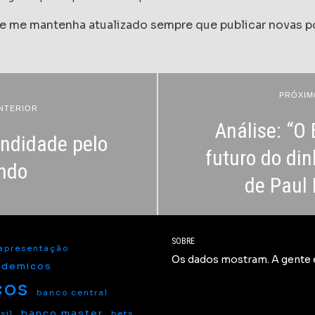
 e me mantenha atualizado sempre que publicar novas 
PRÓXIM
NTERIOR
Análise: “O 
ndidade pelo
futuro do din
ndo
de Paul
SOBRE
apresentação
Os dados mostram. A gente e
ademicos
ços
banco central
banco master
sil
bets