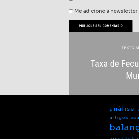
Me adicione à newsletter
TEXTO A
Taxa de Fecu
Mu
análise
artigos ac
balan
banco do bra