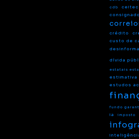
ceitec
cdb
consignad
correio
crédito
cr
custo de c
desinform
dívida públ
estatais est
estimativa
estudos a
finan
fundo garant
ia
imposto
infogr
inteligência