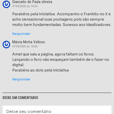
Giancarlo de Paula silveira
07/05/2025 às 14:24
disse:
Parabéns pela iniciativa . Acompanho o Frankito no X e
acho sensacional suas postagens pois são sempre
muito bem fundamentadas. Sucesso aos idealizadores.
Responder
Márcia Motta Velloso
07/05/2025 às 18:26
disse:
Amei que saiu a página, agora faltam os livros.
Lançando o livro não esqueçam também de o fazer no
digital.
Parabéns ao dois pela iniciativa
Responder
DEIXE UM COMENTÁRIO