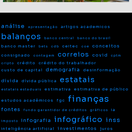
análise
artigos academicos
apresentação
balanços
banco central
banco do brasil
conceitos
banco master
ceitec
bets
cdb
coe
correios
covid
consignado
contagem
cptm
crédito
crédito do trabalhador
cripto
demografia
custo de capital
desinformação
estatais
dívida
dívida pública
estimativa
estimativa de público
estatais estaduais
finanças
estudos acadêmicos
fgc
fontes
ia
fundo garantidor de créditos
gráficos
infográfico
inss
infografia
imposto
investimentos
inteligência artificial
juros