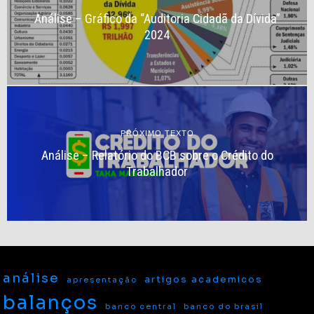
Análise – Gráfico da “Auditoria Cidadã da Dívida”
2024
PRÓXIMO TEXTO
Análise – Relatório do BCB sobre o Crédito do
Trabalhador
análise
artigos academicos
apresentação
balanços
banco central
banco do brasil