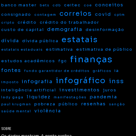
conceitos
banco master
ceitec
bets
cdb
coe
correios
covid
consignado
contagem
cptm
crédito
crédito do trabalhador
cripto
demografia
custo de capital
desinformação
estatais
dívida
dívida pública
estimativa
estimativa de público
estatais estaduais
finanças
estudos acadêmicos
fgc
fontes
ia
fundo garantidor de créditos
gráficos
infográfico
inss
infografia
imposto
investimentos
inteligência artificial
juros
liquidez
pandemia
lady gaga
manifestações
resenhas
pobreza
público
paul krugman
sanção
violência
saúde mental
SOBRE